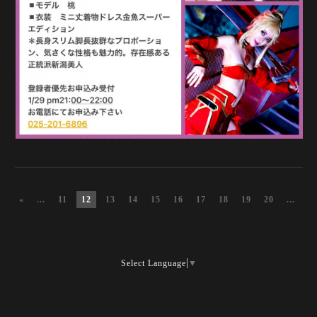
«
...
11
12
13
14
15
16
17
18
19
20
...
»
Select Language
▼