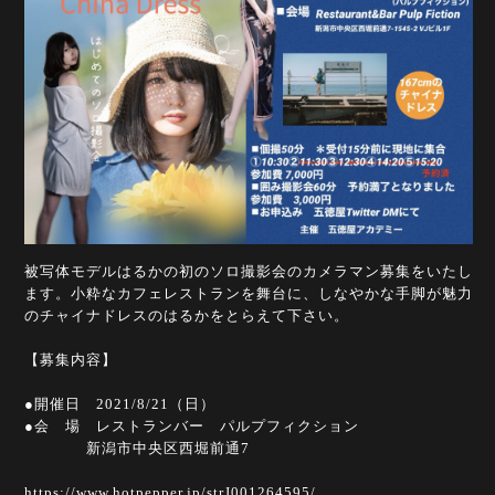
被写体モデルはるかの初のソロ撮影会のカメラマン募集をいたし
ます。小粋なカフェレストランを舞台に、しなやかな手脚が魅力
のチャイナドレスのはるかをとらえて下さい。
【募集内容】
●開催日 2021/8/21（日）
●会 場 レストランバー パルプフィクション
新潟市中央区西堀前通7
https
://www.hotpepper.jp/strJ001264595/